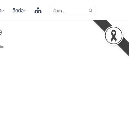
า
ติดต่อ
9
จิต