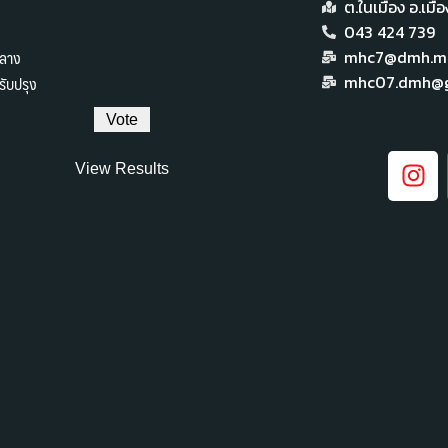
ต.ในเมือง อ.เม
043 424 739
ลาง
mhc7@dmh.mai
ับปรุง
mhc07.dmh@g
View Results