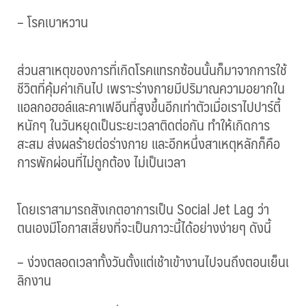
– โรคเบาหวาน
ส่วนสาเหตุของการที่เกิดโรค
แทรกซ้อนนั้นก็มาจากการใช้
ช
ีวิตที่คุ้มค่าเกินไป เพราะร่างกายมีปริมาณความอย
ากใน
แอลกอฮอล์และคาเฟอีนที่
สูงขึ้นอีกเท่าตัวเมื่อเราไ
ปปาร์ตี้
หนักๆ ในวันหยุดเป็นระยะเวลาติดต่
อกัน ทำให้เกิดการ
สะสม ส่งผลร้ายต่อร่างกาย และอีกหนึ่งสาเหตุหลักก็คือ
การพักผ่อนที่ไม่ถูกต้อง ไม่เป็นเวลา
โดยเราสามารถสังเกตอาการเป็
น Social Jet Lag ว่า
ตนเองมีโอกาสเสี่ยงที่จะ
เป็นภาวะนี้ได้อย่างง่ายๆ ดังนี้
– ง่วงตลอดเวลาทั้งวันตั้งแต่
เช้าเข้างานไปจนถึงตอนเย็นเ
ลิกงาน