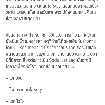
เห
วี่ยงและเลือกที่จะตัดสินใจ
ใช้เวลานอนหลับพักผ่อนเป็นเ
วลานานตลอดทั้งกลางวันลากยา
วไปถึงตอนกลางคืนใน
ช่วงเวลา
วันหยุดแทน
ซึ่งนอกจากจะทำให้นาฬิกาชีว
ิตรวน การทำงานเกิดปัญหา
ยังเป็นหนึ่งในหลายสาเหตุที
่ทำให้เกิดผลเสียกับร่างกาย
โดย Till Roenneberg นักวิจัยจากประเทศเยอรมันขอ
ง
สถาบันจิตวิทยาการแพทย์ มหาวิทยาลัยมิวนิก ได้เผยว่า
ผู้ที่มีภาวะเสี่ย
งต่อการเป็น Social Jet Lag นั้นอาจมี
โอกาสเสี่ยงต่อโรค
แทรกซ้อนมากมาย เช่น
– โรคอ้วน
– โรคความดันโลหิตสูง
– โรคหัวใจ