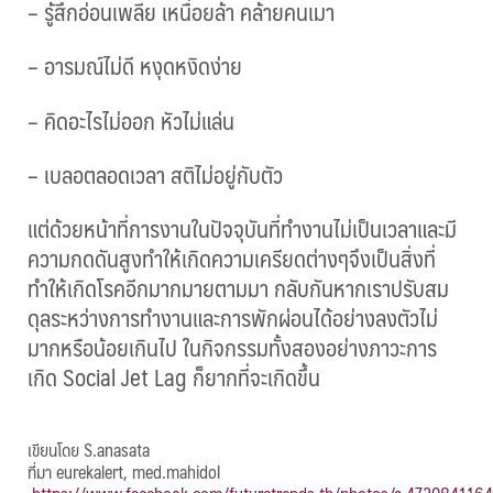
– รู้สึกอ่อนเพลีย เหนื่อยล้า คล้ายคนเมา
– อารมณ์ไม่ดี หงุดหงิดง่าย
– คิดอะไรไม่ออก หัวไม่แล่น
– เบลอตลอดเวลา สติไม่อยู่กับตัว
แต่ด้วยหน้าที่การงานในปัจจ
ุบันที่ทำงานไม่เป็นเวลาและ
มี
ความกดดันสูงทำให้เกิดควา
มเครียดต่างๆจึงเป็นสิ่งที่
ทำให้เกิดโรคอีกมากมายตามมา
กลับกันหากเราปรับสม
ดุลระหว
่างการทำงานและการพักผ่อนได
้อย่างลงตัวไม่
มากหรือน้อยเ
กินไป ในกิจกรรมทั้งสองอย่างภาวะก
าร
เกิด Social Jet Lag ก็ยากที่จะเกิดขึ้น
เขียนโดย S.anasata
ที่มา eurekalert, med.mahidol