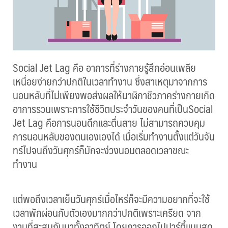
Social Jet Lag คือ อาการที่ร่างกายรู้สึกอ่อนเ
พลีย
เหนื่อยง่ายกว่าปกติในเวลาท
ำงาน ซึ่งสาเหตุมาจากการ
นอนหลับท
ี่ไม่เพียงพอส่งผลให้นาฬิกา
ชีวภาคร่างกายเกิด
อาการรวนเ
พราะการใช้ชีวิตประจำวันของ
คนที่เป็นSocial
Jet Lag คือการนอนดึกและตื่นสาย ไม่สามารถควบคุม
การนอนหลับข
องตนเองเองได้ เมื่อเริ่มทำงานตั้งแต่วันจ
ัน
ทร์ไปจนถึงวันศุกร์ก็มักจ
ะง่วงนอนตลอดเวลาขณะ
ทำงาน
แต่พอถึงเวลาเย็นวันศุกร์เม
ื่อไหร่ก็จะมีความอยากที่จะ
ใช้
เวลาพักผ่อนกับตัวเองมาก
กว่าปกติเพราะเครียด จาก
งานที่สะสมกันมาทั้งอาทิ
ตย์ โดยการออกไปปาร์ตี้แบบสุด