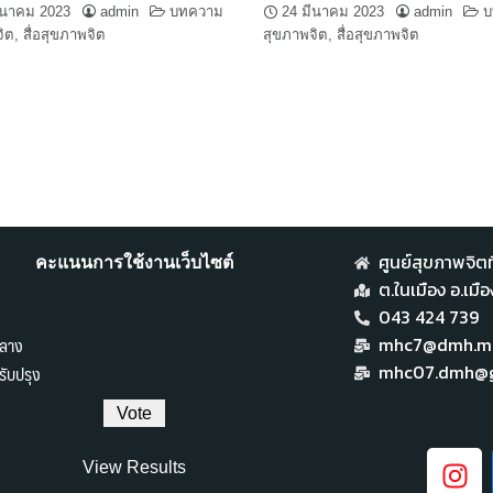
ีนาคม 2023
admin
บทความ
24 มีนาคม 2023
admin
บ
ิต
,
สื่อสุขภาพจิต
สุขภาพจิต
,
สื่อสุขภาพจิต
ศูนย์สุขภาพจิตที
คะแนนการใช้งานเว็บไซต์
ต.ในเมือง อ.เม
043 424 739
ลาง
mhc7@dmh.mai
ับปรุง
mhc07.dmh@g
View Results