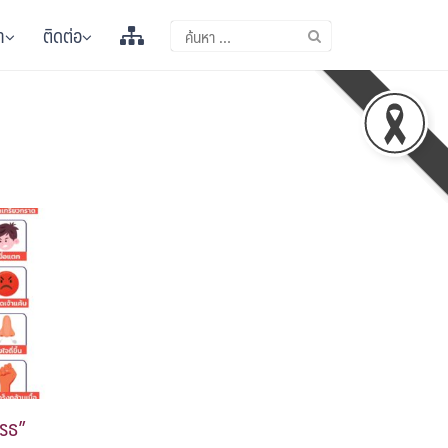
า
ติดต่อ
รธ”