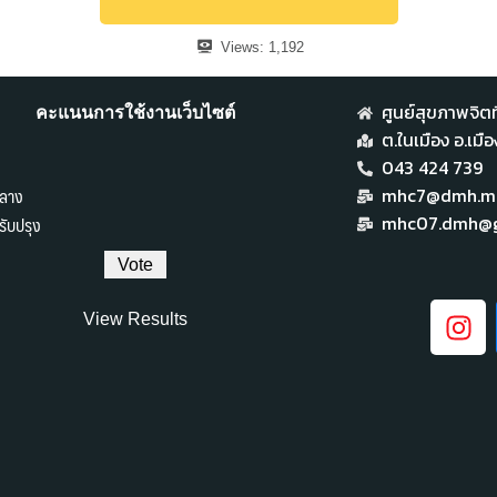
Views:
1,192
ศูนย์สุขภาพจิตที
คะแนนการใช้งานเว็บไซต์
ต.ในเมือง อ.เม
043 424 739
ลาง
mhc7@dmh.mai
ับปรุง
mhc07.dmh@g
View Results