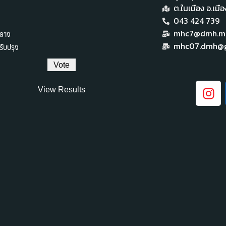
ต.ในเมือง อ.เม
043 424 739
ลาง
mhc7@dmh.mai
ับปรุง
mhc07.dmh@g
View Results