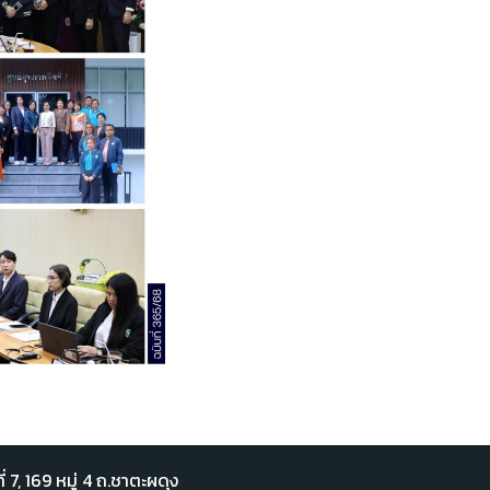
่ 7,​ 169 หมู่ 4 ถ.ชาตะผดุง