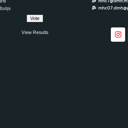
ลาง
mhc7@dmh.mai
ับปรุง
mhc07.dmh@g
View Results