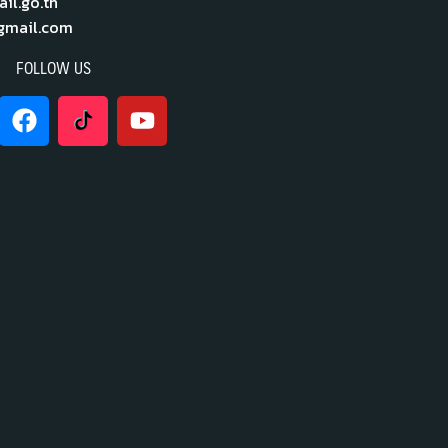
l.go.th
mail.com
FOLLOW US