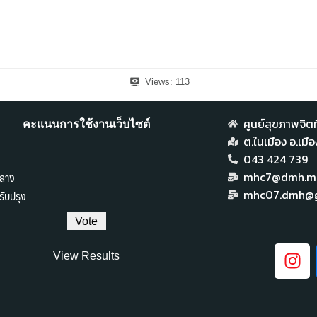
Views:
113
ศูนย์สุขภาพจิตที
คะแนนการใช้งานเว็บไซต์
ต.ในเมือง อ.เม
043 424 739
ลาง
mhc7@dmh.mai
ับปรุง
mhc07.dmh@g
View Results