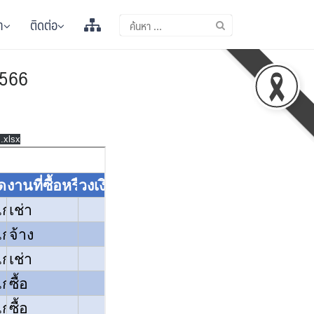
า
ติดต่อ
2566
.xlsx