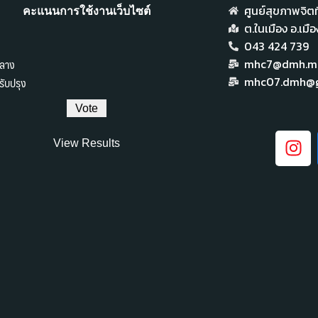
ศูนย์สุขภาพจิตที
คะแนนการใช้งานเว็บไซต์
ต.ในเมือง อ.เม
043 424 739
ลาง
mhc7@dmh.mai
ับปรุง
mhc07.dmh@g
View Results