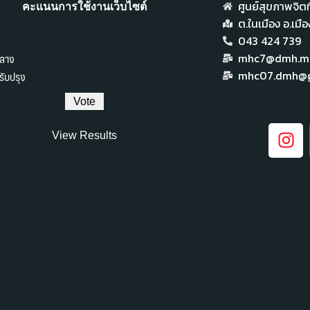
ศูนย์สุขภาพจิตที
คะแนนการใช้งานเว็บไซต์
ต.ในเมือง อ.เม
043 424 739
ลาง
mhc7@dmh.mai
ับปรุง
mhc07.dmh@g
View Results