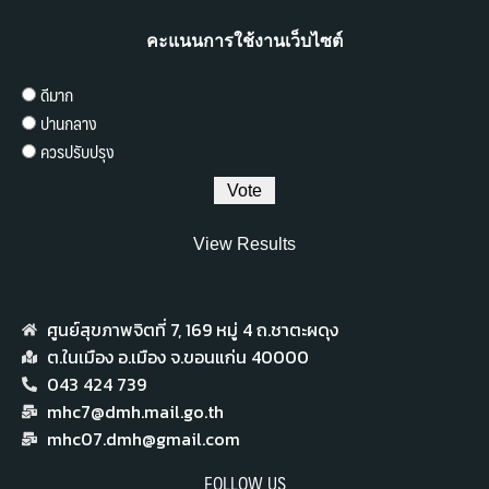
คะแนนการใช้งานเว็บไซต์
ดีมาก
ปานกลาง
ควรปรับปรุง
View Results
ศูนย์สุขภาพจิตที่ 7,​ 169 หมู่ 4 ถ.ชาตะผดุง
ต.ในเมือง อ.เมือง จ.ขอนแก่น 40000
043 424 739
mhc7@dmh.mail.go.th
mhc07.dmh@gmail.com
FOLLOW US