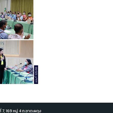
่ 7,​ 169 หมู่ 4 ถ.ชาตะผดุง