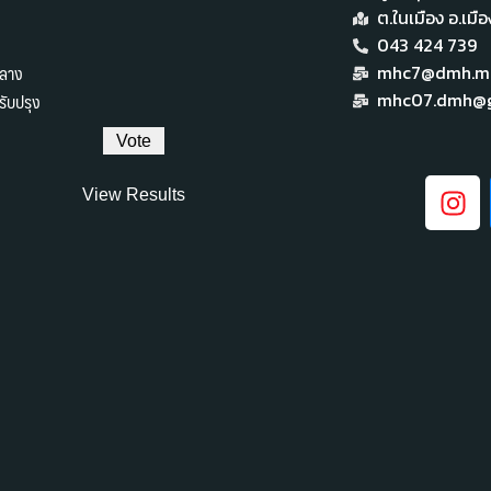
ต.ในเมือง อ.เม
043 424 739
ลาง
mhc7@dmh.mai
ับปรุง
mhc07.dmh@g
View Results