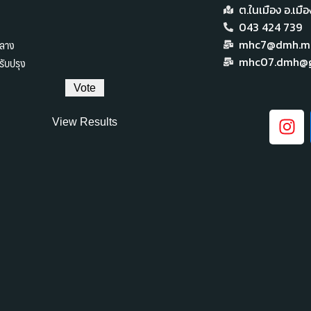
ต.ในเมือง อ.เม
043 424 739
ลาง
mhc7@dmh.mai
ับปรุง
mhc07.dmh@g
View Results