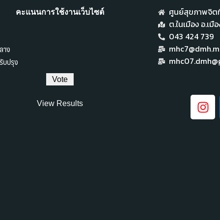
ศูนย์สุขภาพจิตที
คะแนนการใช้งานเว็บไซต์
ต.ในเมือง อ.เม
043 424 739
ลาง
mhc7@dmh.mai
ับปรุง
mhc07.dmh@g
View Results