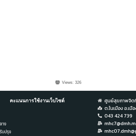
Views:
326
ศูนย์สุขภาพจิตที
คะแนนการใช้งานเว็บไซต์
ต.ในเมือง อ.เม
043 424 739
ลาง
mhc7@dmh.mai
ับปรุง
mhc07.dmh@g