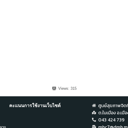
Views:
315
ศูนย์สุขภาพจิตที
คะแนนการใช้งานเว็บไซต์
ต.ในเมือง อ.เม
043 424 739
ลาง
mhc7@dmh.mai