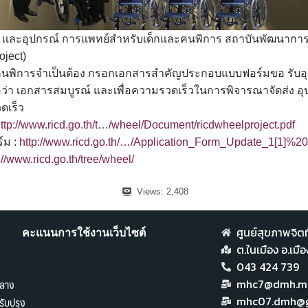
 และอุปกรณ์ การแพทย์สำหรับเด็กและคนพิการ สถาบันพัฒนาการ
oject)
คนพิการจำเป็นต้อง กรอกเอกสารสำคัญประกอบแบบฟอร์มขอ รับอ
ือว่า เอกสารสมบูรณ์ และเพื่อความรวดเร็วในการพิจารณาจัดส่ง อุ
ดเร็ว
ttp://www.ricd.go.th/t…/wheel/Document/ricdwheelproject.pdf
์ม :
http://www.ricd.go.th/…/Application_Form_Update_1[1
://www.ricd.go.th/tree/wheel/
Views:
2,408
ศูนย์สุขภาพจิตที
คะแนนการใช้งานเว็บไซต์
ต.ในเมือง อ.เม
043 424 739
ลาง
mhc7@dmh.mai
ับปรุง
mhc07.dmh@g