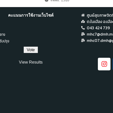
Views:
1,010
ศูนย์สุขภาพจิตที
คะแนนการใช้งานเว็บไซต์
ต.ในเมือง อ.เม
043 424 739
ลาง
mhc7@dmh.mai
ับปรุง
mhc07.dmh@g
View Results