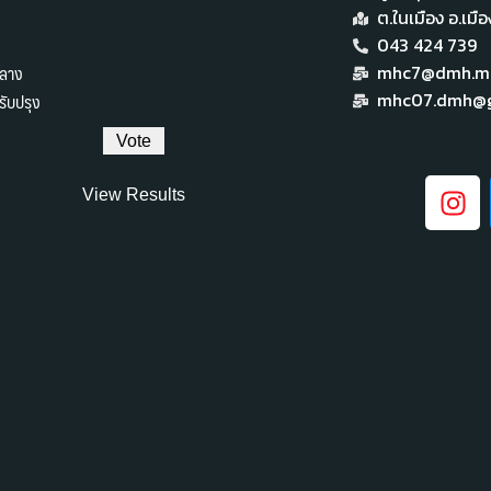
ต.ในเมือง อ.เม
043 424 739
ลาง
mhc7@dmh.mai
ับปรุง
mhc07.dmh@g
View Results