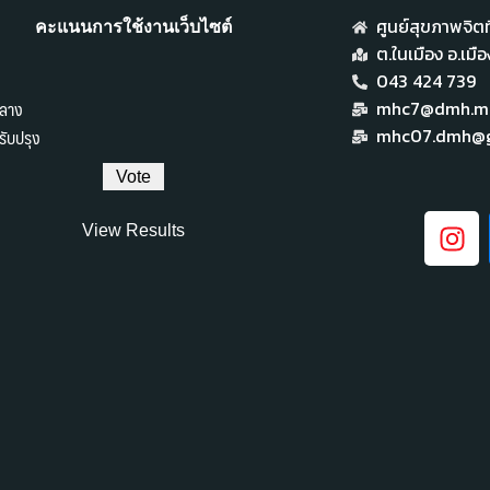
ศูนย์สุขภาพจิตที
คะแนนการใช้งานเว็บไซต์
ต.ในเมือง อ.เม
043 424 739
ลาง
mhc7@dmh.mai
ับปรุง
mhc07.dmh@g
View Results