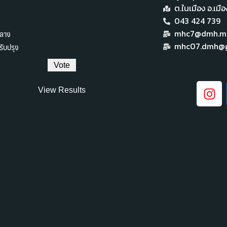
ต.ในเมือง อ.เม
043 424 739
ลาง
mhc7@dmh.mai
ับปรุง
mhc07.dmh@g
View Results