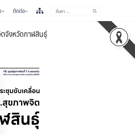
า
ติดต่อ
ิตจังหวัดกาฬสินธุ์