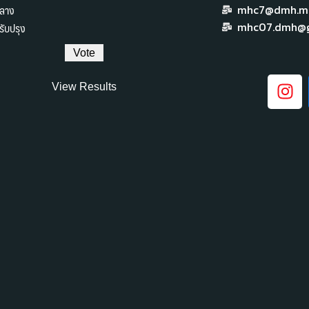
ลาง
mhc7@dmh.mai
ับปรุง
mhc07.dmh@g
View Results