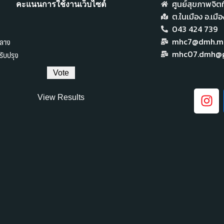
ศูนย์สุขภาพจิตที
คะแนนการใช้งานเว็บไซต์
ต.ในเมือง อ.เม
043 424 739
ลาง
mhc7@dmh.mai
ับปรุง
mhc07.dmh@g
View Results