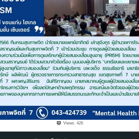
Views:
426