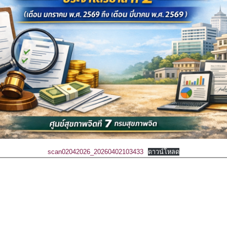
scan02042026_20260402103433
ดาวน์โหลด