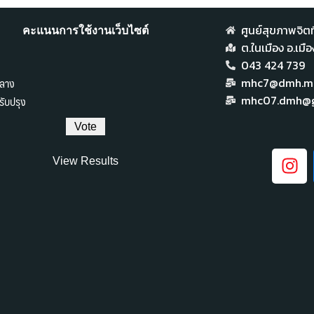
ศูนย์สุขภาพจิตที
คะแนนการใช้งานเว็บไซต์
ต.ในเมือง อ.เม
043 424 739
ลาง
mhc7@dmh.mai
ับปรุง
mhc07.dmh@g
View Results