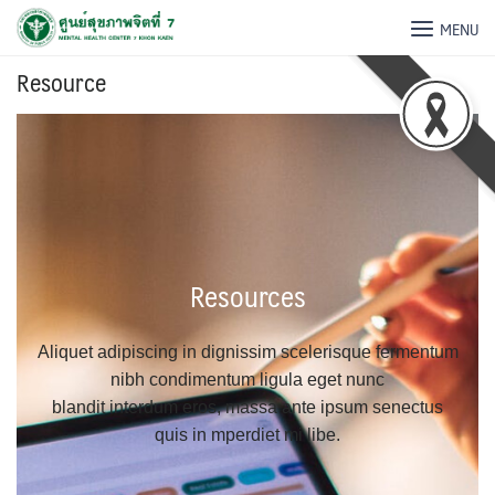
MENU
Resource
Resources
Aliquet adipiscing in dignissim scelerisque fermentum
nibh condimentum ligula eget nunc
blandit interdum eros, massa ante ipsum senectus
quis in mperdiet mi libe.