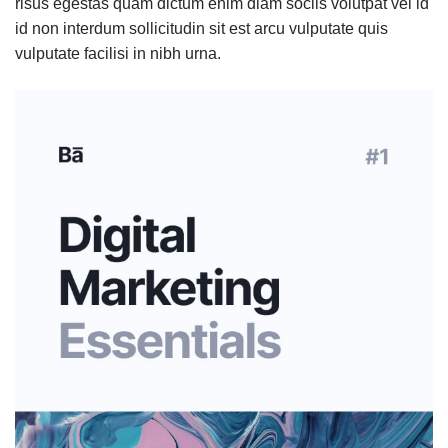
risus egestas quam dictum enim diam sociis volutpat vel id
id non interdum sollicitudin sit est arcu vulputate quis
vulputate facilisi in nibh urna.