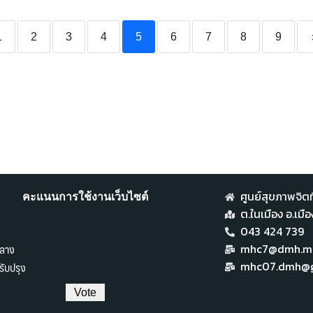
1
2
3
4
5
6
7
8
9
ศูนย์สุขภาพจิตที
คะแนนการใช้งานเว็บไซต์
ต.ในเมือง อ.เม
043 424 739
ลาง
mhc7@dmh.mai
ับปรุง
mhc07.dmh@g