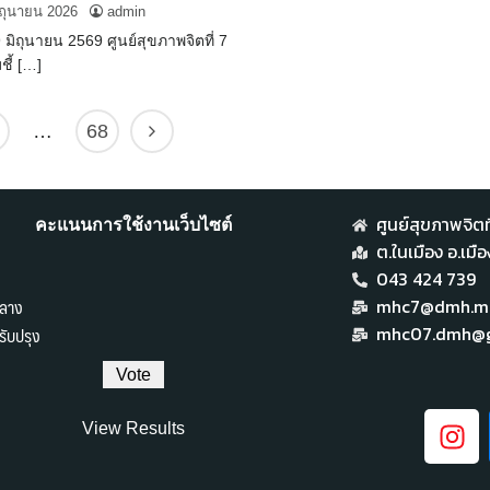
ิถุนายน 2026
admin
29 มิถุนายน 2569 ศูนย์สุขภาพจิตที่ 7
ชี้ […]
…
68
ศูนย์สุขภาพจิตที
คะแนนการใช้งานเว็บไซต์
ต.ในเมือง อ.เม
043 424 739
ลาง
mhc7@dmh.mai
ับปรุง
mhc07.dmh@g
View Results