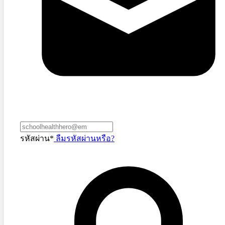
รหัสผ่าน*
ลืมรหัสผ่านหรือ?