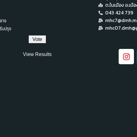
ต.ในเมือง อ.เม
043 424 739
ลาง
mhc7@dmh.mai
ับปรุง
mhc07.dmh@g
View Results