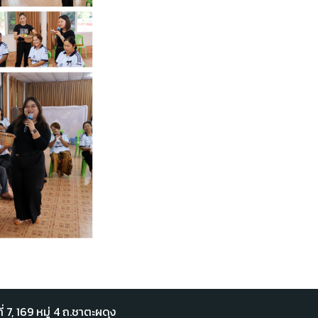
่ 7,​ 169 หมู่ 4 ถ.ชาตะผดุง