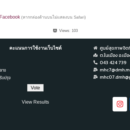
 Facebook
(หากกล่องด้านบนไม่แสดงบน Safari)
Views:
103
ศูนย์สุขภาพจิตที
คะแนนการใช้งานเว็บไซต์
ต.ในเมือง อ.เม
043 424 739
ลาง
mhc7@dmh.mai
ับปรุง
mhc07.dmh@g
View Results